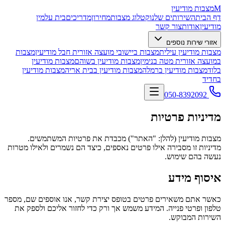
M
מצבות מודיעין
דף הבית
השירותים שלנו
קטלוג מצבות
מחירון
מדריכים
בית עלמין
מודיעין
אודות
צור קשר
אזורי שירות נוספים
מצבות מודיעין עילית
מצבות ביישובי מועצה אזורית חבל מודיעין
מצבות
במועצה אזורית מטה בנימין
מצבות מודיעין בשוהם
מצבות מודיעין
בלוד
מצבות מודיעין ברמלה
מצבות מודיעין בבית אריה
מצבות מודיעין
בחדיד
050-8392092
מדיניות פרטיות
מצבות מודיעין (להלן: "האתר") מכבדת את פרטיות המשתמשים.
מדיניות זו מסבירה אילו פרטים נאספים, כיצד הם נשמרים ולאילו מטרות
נעשה בהם שימוש.
איסוף מידע
כאשר אתם משאירים פרטים בטופס יצירת קשר, אנו אוספים שם, מספר
טלפון ופרטי פנייה. המידע משמש אך ורק כדי לחזור אליכם ולספק את
השירות המבוקש.